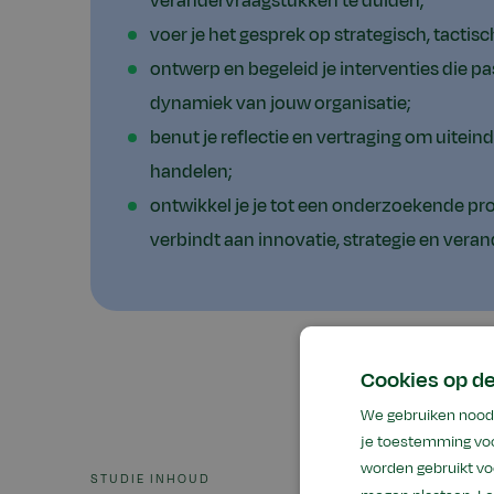
verandervraagstukken te duiden;
voer je het gesprek op strategisch, tactis
ontwerp en begeleid je interventies die pa
dynamiek van jouw organisatie;
benut je reflectie en vertraging om uiteinde
handelen;
ontwikkel je je tot een onderzoekende pro
verbindt aan innovatie, strategie en veran
Cookies op d
We gebruiken noodz
je toestemming voo
worden gebruikt vo
STUDIE INHOUD