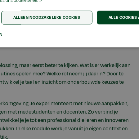
es ons cookiebeleid >
ALLEEN NOODZAKELIJKE COOKIES
ALLE COOKIES
het begin aan een vraagstuk uit je eigen praktijk. Dat kan
EN
eling, L&D, organisatieontwikkeling, samenwerking of
t er speelt, leert patronen herkennen en ontdekt welke
lossing, maar eerst beter te kijken. Wat is er werkelijk aan
utines spelen mee? Welke rol neem jij daarin? Door te
ontwikkel je taal en inzicht om onderbouwde keuzes te
n werkomgeving. Je experimenteert met nieuwe aanpakken,
ngen met medestudenten en docenten. Zo verbind je
ntwikkel je je tot een professional die leren en innoveren
ukken. In elke module werk je vanuit je eigen context en
ijk.