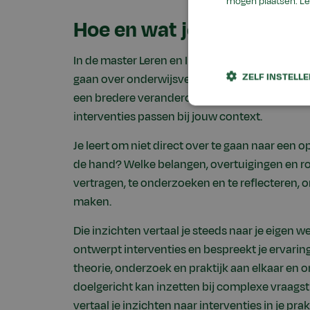
mogen plaatsen.
Le
Hoe en wat je leert
In de master Leren en Innoveren werk je vanaf 
ZELF INSTELL
gaan over onderwijsvernieuwing, teamontwikk
een bredere veranderopgave. Je onderzoekt wa
interventies passen bij jouw context.
Je leert om niet direct over te gaan naar een op
de hand? Welke belangen, overtuigingen en ro
vertragen, te onderzoeken en te reflecteren, 
maken.
Die inzichten vertaal je steeds naar je eige
ontwerpt interventies en bespreekt je ervari
theorie, onderzoek en praktijk aan elkaar en o
doelgericht kan inzetten bij complexe vraagst
vertaal je inzichten naar interventies in je prakt