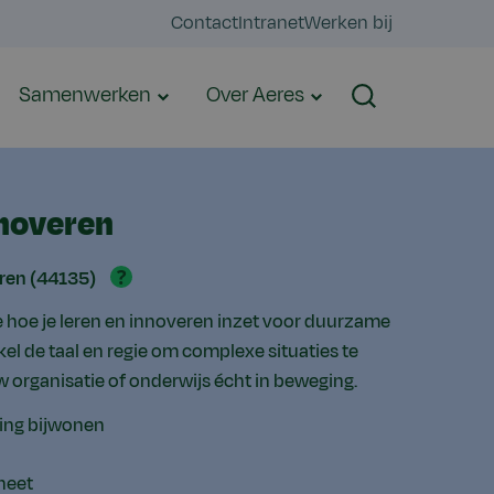
Contact
Intranet
Werken bij
Samenwerken
Over Aeres
Zoeken
nnoveren
?
eren (44135)
je hoe je leren en innoveren inzet voor duurzame
el de taal en regie om complexe situaties te
 organisatie of onderwijs écht in beweging.
ting bijwonen
heet