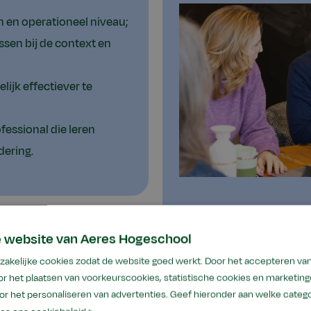
ch en operationeel niveau;
ssen bij de context en
lijk effectiever te
fessional die leren
dering.
e website van Aeres Hogeschool
akelijke cookies zodat de website goed werkt. Door het accepteren van 
r het plaatsen van voorkeurscookies, statistische cookies en marketing
or het personaliseren van advertenties. Geef hieronder aan welke categ