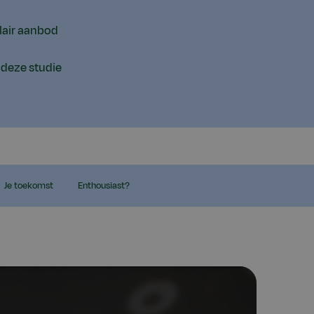
lair aanbod
r deze studie
Je toekomst
Enthousiast?