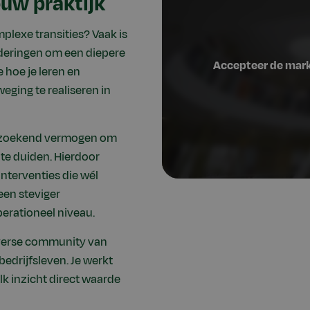
ouw praktijk
plexe transities? Vaak is
nderingen om een diepere
 hoe je leren en
ging te realiseren in
derzoekend vermogen om
te duiden. Hierdoor
nterventies die wél
een steviger
perationeel niveau.
 diverse community van
bedrijfsleven. Je werkt
elk inzicht direct waarde