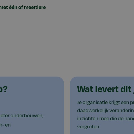
t met één of meerdere
p?
Wat levert dit
Je organisatie krijgt een 
daadwerkelijk verandering
es beter onderbouwen;
inzichten mee die de ha
r- en
vergroten.