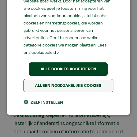
overdraagbaar recht om de software te
website goed werkt. Door het accepteren van
gebruiken voor zover zulks noodzakelijk is in
alle cookies geef je toestemming voor het
plaatsen van voorkeurscookies, statistische
het kader van een efficiënte raadpleging van
cookies en marketingcookies, die worden
deze website.
gebruikt voor het personaliseren van
advertenties. Geef hieronder aan welke
categorie cookies we mogen plaatsen.
Lees
Discussiegroepen en fora
ons cookiebeleid >
In geval van deelname aan discussiegroepen en
ALLE COOKIES ACCEPTEREN
fora is het onder meer niet toegestaan om:
anderen te beledigen, te bedreigen dan wel
ALLEEN NOODZAKELIJKE COOKIES
inbreuk te maken op de persoonlijke
levenssfeer van derden, anderen te beperken in
ZELF INSTELLEN
of verhinderen tot het gebruik en het gemak van
de discussiegroepen en fora onfatsoenlijk,
lasterlijk of anderszins ongeschikte informatie
openbaar te maken of informatie te uploaden of