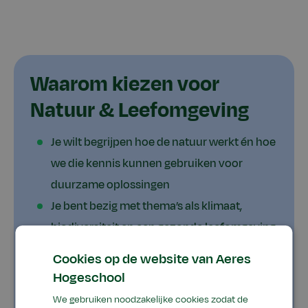
Waarom kiezen voor
Natuur & Leefomgeving
Je wilt begrijpen hoe de natuur werkt én hoe
we die kennis kunnen gebruiken voor
duurzame oplossingen
Je bent bezig met thema’s als klimaat,
biodiversiteit en een gezonde leefomgeving
Je wilt met echte opdrachten werken aan
Cookies op de website van Aeres
oplossingen die ertoe doen
Hogeschool
Je ziet jezelf later werken aan een duurzame
We gebruiken noodzakelijke cookies zodat de