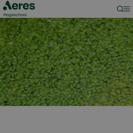
Zoeke
Men