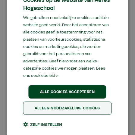
Cookies op de website van Aeres
bollenkwekerij in Bovenkarspel. De teeltbakken
Hogeschool
voor snijbloemen staan daar van maart tot
We gebruiken noodzakelijke cookies zodat de
november leeg. Dat is precies het groeiseizoen
website goed werkt. Door het accepteren van
van waterlinzen. We hoeven dus geen nieuwe
alle cookies geef je toestemming voor het
fabriek te bouwen, de infrastructuur is er al.”
In
plaatsen van voorkeurscookies, statistische
die periode van het jaar hoeft er bovendien niet
cookies en marketingcookies, die worden
extra verlicht en verwarmd te worden; de
gebruikt voor het personaliseren van
onderzoekers maken gebruik van de warmte en
advertenties. Geef hieronder aan welke
het licht van het seizoen. Een ander pluspunt is
categorie cookies we mogen plaatsen.
Lees
dat de waterlinzen gewoon in Nederland, op een
ons cookiebeleid >
relatief kleine oppervlakte geteeld kunnen
worden.
“Waterlinzen zijn daarmee een veel
ALLE COOKIES ACCEPTEREN
duurzamere eiwitbron dan geïmporteerde soja,
of vlees”
, zegt Van der Leij.
“Het kan de
ALLEEN NOODZAKELIJKE COOKIES
eiwittransitie echt versnellen.”
Naast de
bollenkwekerij zijn nog elf andere bedrijven
ZELF INSTELLEN
betrokken bij het project, onder meer op het