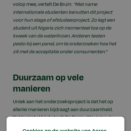
volop mee, vertelt De Bruin:
“Met name
internationale studenten benutten dit project
voor hun stage of afstudeerproject. Zo legt een
student uit Nigeria zich momenteel toe op de
kweek van de waterlinzen. Anderen testen
pesto bij een panel, om te onderzoeken hoe het
zit met de acceptatie onder consumenten.”
Duurzaam op vele
manieren
Uniek aan het onderzoeksproject is dat het op
allerlei manieren bijdraagt aan duurzaamheid.
Dat begint al bij de teelt. De Bruin:
“We telen de
waterlinzen in een bestaand systeem van een