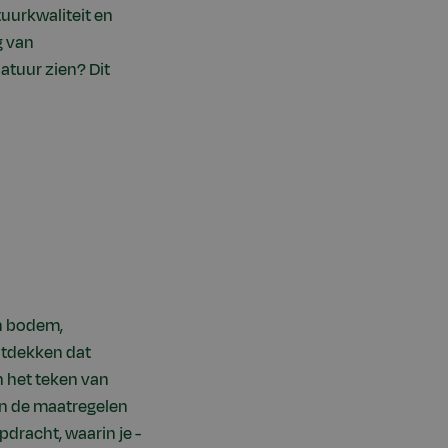
uurkwaliteit en
g van
atuur zien? Dit
an bodem,
ontdekken dat
n het teken van
en de maatregelen
dracht, waarin je -