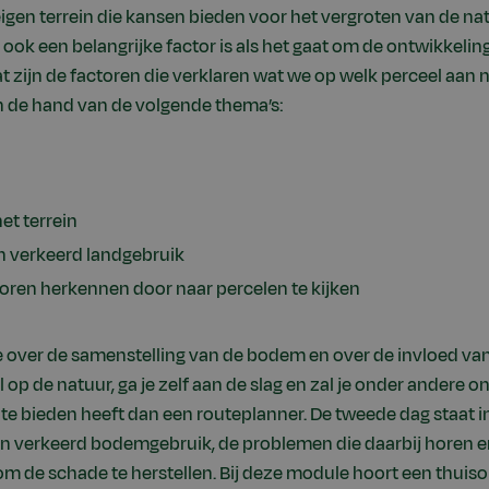
igen terrein die kansen bieden voor het vergroten van de nat
ook een belangrijke factor is als het gaat om de ontwikkelin
t zijn de factoren die verklaren wat we op welk perceel aan n
 de hand van de volgende thema’s:
et terrein
n verkeerd landgebruik
toren herkennen door naar percelen te kijken
e over de samenstelling van de bodem en over de invloed v
op de natuur, ga je zelf aan de slag en zal je onder andere 
e bieden heeft dan een routeplanner. De tweede dag staat i
van verkeerd bodemgebruik, de problemen die daarbij horen 
m de schade te herstellen. Bij deze module hoort een thuisop