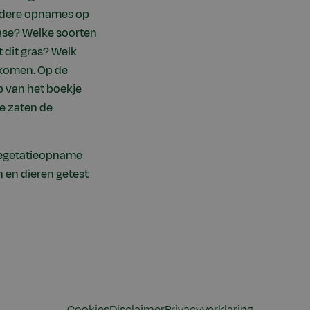
erdere opnames op
fase? Welke soorten
 dit gras? Welk
n komen. Op de
 van het boekje
se zaten de
 vegetatieopname
 en dieren getest
Cookies
Disclaimer
Privacyverklaring