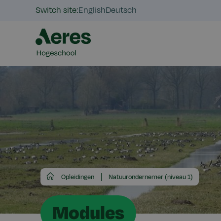
Switch site:
English
Deutsch
Aeres
Opleidingen
Natuurondernemer (niveau 1)
Hogeschool
Modules