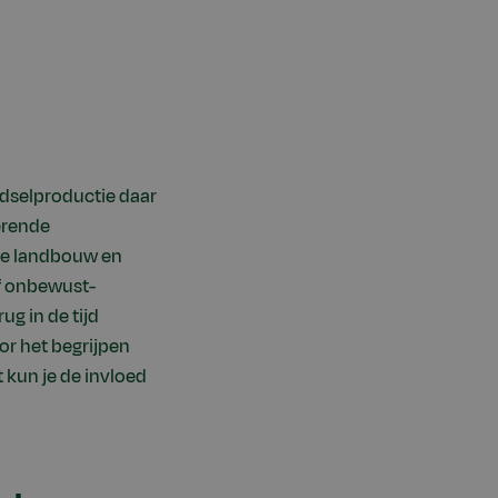
dselproductie daar
erende
oe landbouw en
f onbewust-
g in de tijd
or het begrijpen
t kun je de invloed