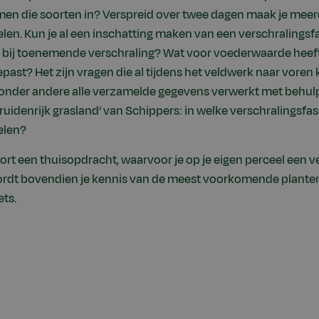
men die soorten in? Verspreid over twee dagen maak je me
elen. Kun je al een inschatting maken van een verschralings
bij toenemende verschraling? Wat voor voederwaarde heeft
epast? Het zijn vragen die al tijdens het veldwerk naar vore
onder andere alle verzamelde gegevens verwerkt met behulp
ruidenrijk grasland’ van Schippers: in welke verschralingsfa
elen?
ort een thuisopdracht, waarvoor je op je eigen perceel een
ordt bovendien je kennis van de meest voorkomende planten
ts.