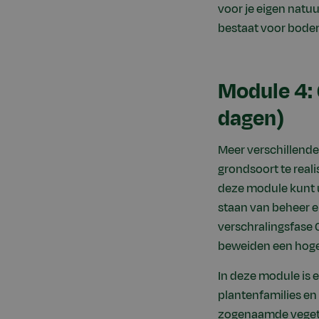
voor je eigen natu
bestaat voor bode
Module 4: 
dagen)
Meer verschillende 
grondsoort te real
deze module kunt 
staan van beheer e
verschralingsfase 
beweiden een hoger
In deze module is
plantenfamilies en
zogenaamde vegeta