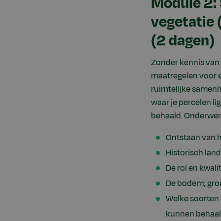
Module 2:
vegetatie
(2 dagen)
Zonder kennis van 
maatregelen voor e
ruimtelijke samenh
waar je percelen l
behaald. Onderwer
Ontstaan van 
Historisch lan
De rol en kwal
De bodem; gro
Welke soorten 
kunnen behaa