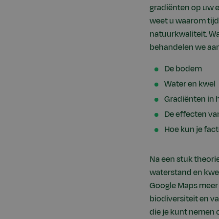
gradiënten op uw e
weet u waarom tijd 
natuurkwaliteit. Wa
behandelen we aan
De bodem
Water en kwel
Gradiënten in h
De effecten va
Hoe kun je fac
Na een stuk theori
waterstand en kwel 
Google Maps meer t
biodiversiteit en 
die je kunt nemen o