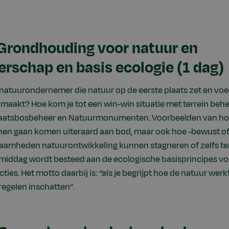
 Grondhouding voor natuur en
schap en basis ecologie (1 dag)
atuurondernemer die natuur op de eerste plaats zet en voe
maakt? Hoe kom je tot een win-win situatie met terrein beh
 Staatsbosbeheer en Natuurmonumenten. Voorbeelden van h
en gaan komen uiteraard aan bod, maar ook hoe -bewust o
amheden natuurontwikkeling kunnen stagneren of zelfs teru
middag wordt besteed aan de ecologische basisprincipes vo
ties. Het motto daarbij is: “als je begrijpt hoe de natuur werk
egelen inschatten”.