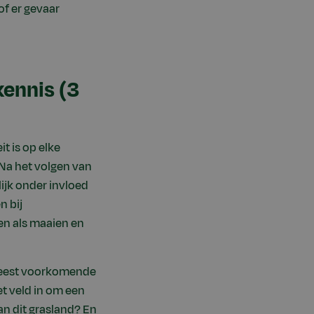
of er gevaar
kennis (3
t is op elke
 Na het volgen van
jk onder invloed
n bij
en als maaien en
 meest voorkomende
et veld in om een
n dit grasland? En