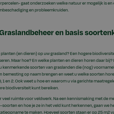
urpercelen- gaat onderzoeken welke natuur er mogelijk is en 
mbeschadiging en probleemkruiden.
Graslandbeheer en basis soorten
planten (en dieren) op uw grasland? Een hogere biodiversitei
iseren. Maar hoe? En welke planten en dieren horen daar bij?
u kenmerkende soorten van graslanden die (nog) voornameli
n bemesting op naam brengen en weet u welke soorten hore
0, 1 en 2. Ook weet u hoe en waarom u via gerichte maatregel
e biodiversiteit kunt bereiken.
 er veel ruimte voor veldwerk. Na een kennismaking met de
 –soorten en hoe je ze in het veld kunt herkennen, gaan we h
tieopname te maken. Hoeveel soorten staan er op 25 m2 va