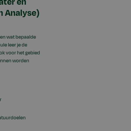
ater en
m Analyse)
llen wat bepaalde
le leer je de
ok voor het gebied
kunnen worden
r
natuurdoelen