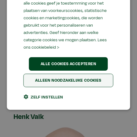
alle cookies geef je toestemming voor het
verlaging van stikstofuitstoot op dierniveau en
plaatsen van voorkeurscookies, statistische
de bijbehorende randvoorwaarden en
cookies en marketingcookies, die worden
aandachtspunten. Een aantal concrete
gebruikt voor het personaliseren van
voorbeelden wordt behandeld. Ook worden
advertenties. Geef hieronder aan welke
ontwikkelingen toegelicht die perspectief
categorie cookies we mogen plaatsen.
Lees
ons cookiebeleid >
bieden om stikstofemissie - al dan niet
brongericht - op stalniveau te verlagen.
ALLE COOKIES ACCEPTEREN
Bestaande en geaccepteerde technieken
komen hierbij aan de orde, maar ook nieuwe
ALLEEN NOODZAKELIJKE COOKIES
initiatieven worden besproken aan de hand van
voorbeelden.
ZELF INSTELLEN
Henk Valk