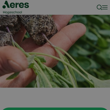
Zoeke
Men