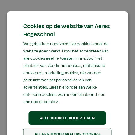
Cookies op de website van Aeres
Hogeschool
“Doordat ik nu veel
We gebruiken noodzakelijke cookies zodat de
meer kennis heb dan
website goed werkt. Door het accepteren van
alle cookies geef je toestemming voor het
voorheen, voel ik me
plaatsen van voorkeurscookies, statistische
cookies en marketingcookies, die worden
een stuk beter
gebruikt voor het personaliseren van
advertenties. Geef hieronder aan welke
voorbereid op de
categorie cookies we mogen plaatsen.
Lees
ons cookiebeleid >
toekomst op het
bedrijf.”
ALLE COOKIES ACCEPTEREN
ALLEEN NOODZAKELIJKE COOKIES