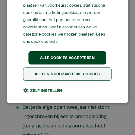
beoordeling aan de toelatingscommissie.
plaatsen van voorkeurscookies, statistische
cookies en marketingcookies, die worden
En daarnaast geldt voor alle 3 profielen:
gebruikt voor het personaliseren van
advertenties. Geef hieronder aan welke
Dat je als docent werkt in één van de drie
categorie cookies we mogen plaatsen.
Lees
genoemde vakgebieden in het vmbo, mbo
ons cookiebeleid >
of praktijkonderwijs (of daar zeer
ALLE COOKIES ACCEPTEREN
binnenkort mee start);
Dat je werkgever (school) een Zij-
ALLEEN NOODZAKELIJKE COOKIES
instroomtraject voor je wil aanvragen en
daarmee de kosten van het traject wil
ZELF INSTELLEN
betalen.
Dat je de afgelopen twee jaar niet stond
ingeschreven bij een lerarenopleiding
(tenzij je die opleiding compleet hebt