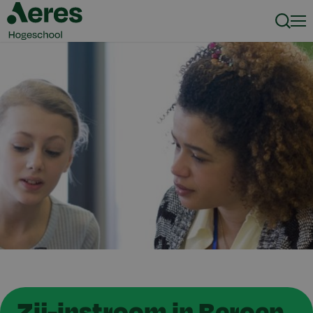
Zoeke
Men
Zij-instroom in Beroep