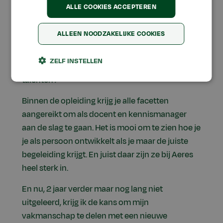
ALLE COOKIES ACCEPTEREN
startte mijn deeltijdstudie bij Aeres Hogeschool
Wageningen. Deeltijd natuurlijk, want ik wilde
ALLEEN NOODZAKELIJKE COOKIES
ons ambacht nog niet de rug toe keren. Want
zeg nu zelf, er is toch niks mooier dan onze
ZELF INSTELLEN
passie delen met een nieuwe generatie
talenten?
Binnen de opleiding krijg je alle facetten
aangereikt om als docent en kennismanager
aan de slag te gaan. Het is mooi om te zien hoe je
je als persoon ontwikkelt als je maar de juiste
begeleiding krijgt. En juist daar zijn ze bij Aeres
heel sterk in.
En nu, 2 jaar verder maar nog lang niet
uitgeleerd, krijg ik de kans om mijn
vakmanschap te delen met een nieuwe