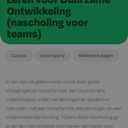
Ontwikkeling
(nascholing voor
teams)
Ik
Locatie
Duur
Cursus
Incompany
Meerdere dagen
zoek
In een tijd die gekenmerkt wordt door grote
uitdagingen en transitie naar een duurzamere
maatschappij, willen we leerlingen en studenten
toerusten met een kritische blik, leervermogen en een
onderzoekende houding. Tijdens deze nascholing ga
je samen met collega’s vormgeven aan Leren voor