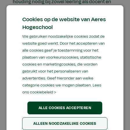
houding nodig bij zowel leerling als docent en
het vermogen om methodisch onderzoek uit te
voeren en de uitkomsten ervan te presenteren.
Cookies op de website van Aeres
Het begeleiden van dit leerproces is een
Hogeschool
uitdaging voor de docent
We gebruiken noodzakelijke cookies zodat de
website goed werkt. Door het accepteren van
Centraal in deze op transitie gerichte didactiek
alle cookies geef je toestemming voor het
staat de leerling die op grond van motivatie
plaatsen van voorkeurscookies, statistische
onderzoeksvragen formuleert. Docenten krijgen
cookies en marketingcookies, die worden
tijdens de nascholing passende didactische
gebruikt voor het personaliseren van
werkvormen aangereikt en er wordt ingegaan
advertenties. Geef hieronder aan welke
op een effectieve begeleiding van het leren waar
categorie cookies we mogen plaatsen.
Lees
o.a. eigenaarschap en plezier belangrijke
ons cookiebeleid >
uitgangspunten zijn.
ALLE COOKIES ACCEPTEREN
Samen met collega’s
ALLEEN NOODZAKELIJKE COOKIES