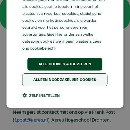
Bedankt voor je
alle cookies geef je toestemming voor het
plaatsen van voorkeurscookies, statistische
aanmelding
cookies en marketingcookies, die worden
gebruikt voor het personaliseren van
advertenties. Geef hieronder aan welke
categorie cookies we mogen plaatsen.
Lees
ons cookiebeleid >
Bedankt voor je interesse in de Aeres
Kadercursus Melkveehouderij. Wij nemen zo
ALLE COOKIES ACCEPTEREN
snel mogelijk contact met je op voor het
inplannen van een intakegesprek.
ALLEEN NOODZAKELIJKE COOKIES
ZELF INSTELLEN
Vragen?
Neem gerust contact met ons op via Frank Post
(
f.post@aeres.nl
), Aeres Hogeschool Dronten.