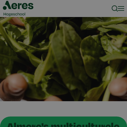
Zoeke
Men
Almere's multiculturele