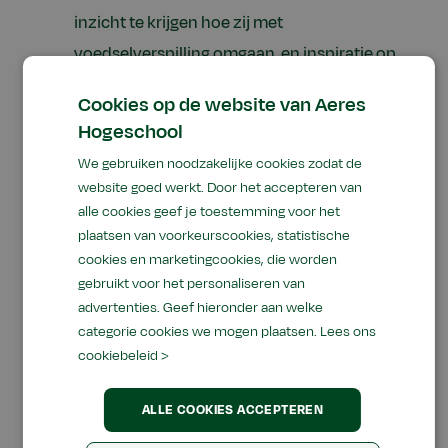
inzicht te krijgen hoe zij met
voedselverspilling omgaan, en inspiratie op
te doen over manieren om verspilling te
Cookies op de website van Aeres
voorkomen.
Hogeschool
We gebruiken noodzakelijke cookies zodat de
website goed werkt. Door het accepteren van
De (verwachte) resultaten
alle cookies geef je toestemming voor het
Ons onderzoek laat zien dat onze
plaatsen van voorkeurscookies, statistische
cookies en marketingcookies, die worden
respondenten, met verschillende
gebruikt voor het personaliseren van
achtergronden, een gevarieerd eetpatroon
advertenties. Geef hieronder aan welke
hebben. Boodschappen worden veelal gedaan
categorie cookies we mogen plaatsen.
Lees ons
in toko's en supermarkten, waarbij toko's
cookiebeleid >
worden gewaardeerd om hun uitgebreide
assortiment en betaalbaarheid. Kookgewoonten
ALLE COOKIES ACCEPTEREN
variëren sterk, met zowel liefde voor traditionele