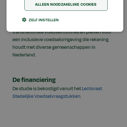
gerechten als pragmatische voedselkeuzes. Het
ALLEEN NOODZAKELIJKE COOKIES
eten uit het land van herkomst blijft een bron
van warme herinneringen. Onze resultaten
ZELF INSTELLEN
benadrukken de complexiteit van
transnationale voedselroutines en pleiten voor
een inclusieve voedselomgeving die rekening
houdt met diverse gemeenschappen in
Nederland.
De financiering
De studie is bekostigd vanuit het
Lectoraat
Stedelijke Voedselvraagstukken.