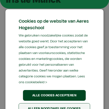
Cookies op de website van Aeres
Functie
: Promovendus
Hogeschool
Lectoraat:
Grasland en Beweiding
&
We gebruiken noodzakelijke cookies zodat de
Management van Rundergezondheid
website goed werkt. Door het accepteren van
alle cookies geef je toestemming voor het
Email
:
i.de.munck@aeres.nl
plaatsen van voorkeurscookies, statistische
Telefoon:
06 434 167 70
cookies en marketingcookies, die worden
Social:
LinkedIn
gebruikt voor het personaliseren van
advertenties. Geef hieronder aan welke
categorie cookies we mogen plaatsen.
Lees
ons cookiebeleid >
ALLE COOKIES ACCEPTEREN
Over Iris de Munck
ALLEEN NOODZAKELIJKE COOKIES