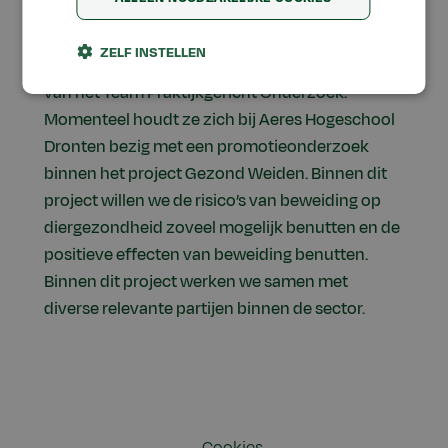
Iris de Munck heeft in 2021 haar master Animal
Sciences aan de Wageningen Universiteit
ZELF INSTELLEN
afgerond. Sinds februari 2022 maakt ze deel uit
van het Team Praktijkgericht Onderzoek.
Momenteel houdt ze zich bij Aeres Hogeschool
Dronten bezig met een promotieonderzoek
binnen het project Gezond Weiden. Binnen dit
project willen we de risico’s van beweiding op
diergezondheid zoveel mogelijk benutten en de
positieve effecten van beweiding benutten.
Binnen dit project werken we samen met
diverse relevante partijen binnen de sector.