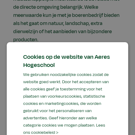
de directe omgeving belangrijk. Welke
meerwaarde kun je met je boerenbedrijf bieden
als het gaat om natuur, landschap, extra
dierwelzijn of het aanbieden van bijzondere
producten.
,,Productie en meerwaarde is beide nodig,
Cookies op de website van Aeres
zonder productiebedrijven krijgen we lege
Hogeschool
schappen. Zonder meerwaarde missen we de
We gebruiken noodzakelijke cookies zodat de
ontmoeting van boer met burger, van agro-
website goed werkt. Door het accepteren van
ecologische natuur en van bijzondere
alle cookies geef je toestemming voor het
producten met een eigen identiteit,’’
aldus
plaatsen van voorkeurscookies, statistische
Methorst.
cookies en marketingcookies, die worden
gebruikt voor het personaliseren van
advertenties. Geef hieronder aan welke
categorie cookies we mogen plaatsen.
Lees
ons cookiebeleid >