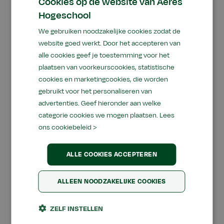
Cookies op de website van Aeres
Faculteit Dronten (deeltijdopleidingen)
Hogeschool
Faculteit Wageningen (voltijd- en
We gebruiken noodzakelijke cookies zodat de
deeltijdopleidingen)
website goed werkt. Door het accepteren van
alle cookies geef je toestemming voor het
Nadat je de informatie over je opleiding hebt
plaatsen van voorkeurscookies, statistische
cookies en marketingcookies, die worden
gelezen, kun je deze pagina sluiten en weer
gebruikt voor het personaliseren van
terug gaan naar je Studielinkpagina.
advertenties. Geef hieronder aan welke
categorie cookies we mogen plaatsen.
Lees
ons cookiebeleid >
Collegegeld
Informatie over collegegeld is te vinden op de
ALLE COOKIES ACCEPTEREN
website onder
Kosten en financiering
.
ALLEEN NOODZAKELIJKE COOKIES
ZELF INSTELLEN