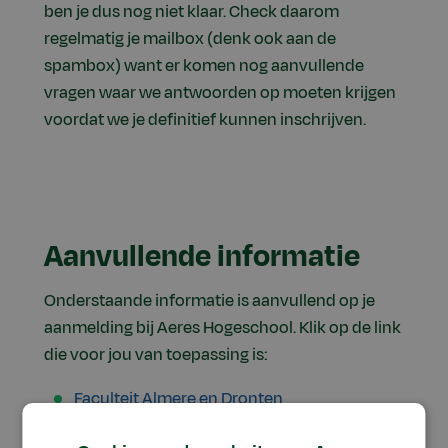
ben je dus nog niet klaar. Check daarom
regelmatig je mailbox (denk ook aan de
spambox) want er komen nog aanvullende
vragen waar we antwoorden op moeten krijgen
voordat we je definitief kunnen inschrijven.
Aanvullende informatie
Onderstaande informatie is aanvullend op je
aanmelding bij Aeres Hogeschool. Klik op de link
die voor jou van toepassing is:
Faculteit Almere en Dronten
(voltijdopleidingen)