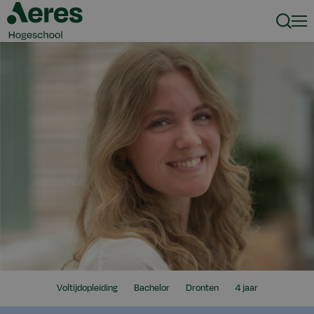
Zoeke
Men
Ik
Niveau
Locatie
Duur
Voltijdopleiding
Bachelor
Dronten
4 jaar
zoek
opleiding