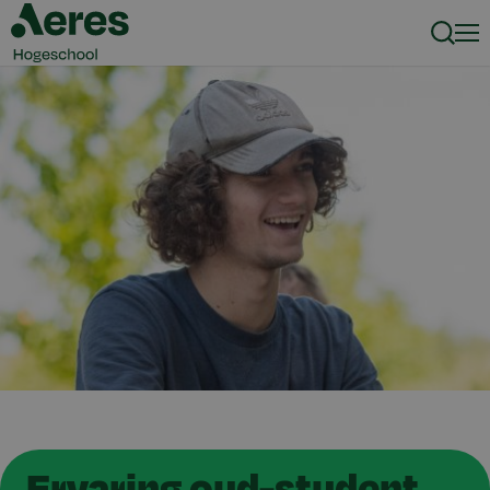
Zoeke
Men
Ervaring oud-student