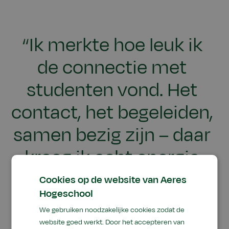
“Ik merkte hoe leuk ik
de connectie met
studenten vond. Het
contact, het begeleiden,
samen bezig zijn – daar
kreeg ik echt energie
van.”
Cookies op de website van Aeres
Hogeschool
We gebruiken noodzakelijke cookies zodat de
Yoni Muggen, oud-student Docent en
website goed werkt. Door het accepteren van
kennismanager Groen