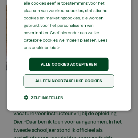
alle cookies geef je toestemming voor het
plaatsen van voorkeurscookies, statistische
cookies en marketingcookies, die worden
gebruikt voor het personaliseren van
advertenties. Geef hieronder aan welke
categorie cookies we mogen plaatsen.
Lees
ons cookiebeleid >
ALLE COOKIES ACCEPTEREN
ALLEEN NOODZAKELIJKE COOKIES
Ook liep ze stage bij mbo Yuverta in Helmond.
ZELF INSTELLEN
Aan het eind van dat schooljaar kwam er een
vacature voor instructeur vrij bij de opleiding
Dier. “Daar ben ik toen voor aangenomen. In het
tweede schooljaar stond ik officieel als