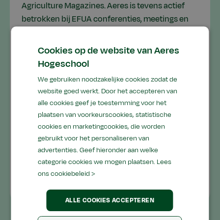
Agriculture Magazines. Aeres is tevens actief
betrokken bij EFUA conferenties, meetings en
uitingen.
Cookies op de website van Aeres
Hogeschool
Financiering
We gebruiken noodzakelijke cookies zodat de
Dit project wordt gefinancierd in het kader van
website goed werkt. Door het accepteren van
het onderzoeks- en innovatieprogramma
alle cookies geef je toestemming voor het
plaatsen van voorkeurscookies, statistische
Horizon 2020 van de Europese Unie onder
cookies en marketingcookies, die worden
subsidieovereenkomst nr. 101000681.
gebruikt voor het personaliseren van
advertenties. Geef hieronder aan welke
categorie cookies we mogen plaatsen.
Lees
ons cookiebeleid >
ALLE COOKIES ACCEPTEREN