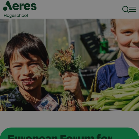
Zoeke
Men
European Forum for