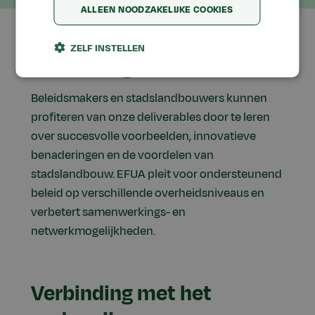
ALLEEN NOODZAKELIJKE COOKIES
ZELF INSTELLEN
Verbinding met de sector
Beleidsmakers en stadslandbouwers kunnen
profiteren van onze deliverables door te leren
over succesvolle voorbeelden, innovatieve
benaderingen en de voordelen van
stadslandbouw. EFUA pleit voor ondersteunend
beleid op verschillende overheidsniveaus en
verbetert samenwerkings- en
netwerkmogelijkheden.
Verbinding met het