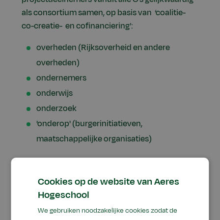
als consortium samen, op basis van ‘coalitie-
co-creatie- en cofinanciering’:
overheden (Rijksoverheid en andere
overheden)
ondernemers
onderwijs
onderzoek
'onderop' (burgerinitiatieven,
maatschappelijke organisaties)
Daarbij wordt een samenhangende aanpak
Cookies op de website van Aeres
gehanteerd die door de coalitiepartners
Hogeschool
gezamenlijk opgezet, gedragen en uitgevoerd
wordt. Hierbij bundelen we, ieder vanuit onze
We gebruiken noodzakelijke cookies zodat de