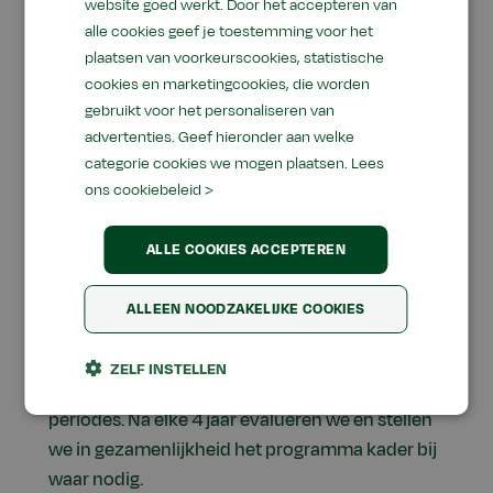
eigen plek in de samenleving, onze krachten om
website goed werkt. Door het accepteren van
de gewenste verandering te versnellen of
alle cookies geef je toestemming voor het
plaatsen van voorkeurscookies, statistische
versterken. Dit zijn krachten zoals: kennis,
cookies en marketingcookies, die worden
vaardigheden, maatschappelijke invloed,
gebruikt voor het personaliseren van
financiën, menskracht, het matchen van vraag
advertenties. Geef hieronder aan welke
en aanbod en verbinden van netwerken.
categorie cookies we mogen plaatsen.
Lees
Duurzaam Door is een dynamisch programma
ons cookiebeleid >
waarin we nieuwe projectideeën, initiatieven of
ontwikkelingen verkennen die mogelijkerwijs
ALLE COOKIES ACCEPTEREN
bijdragen aan de beoogde transities. Op basis
van een helder afwegingskader en bij voldoende
ALLEEN NOODZAKELIJKE COOKIES
draagvlak werken we deze ideeën en
initiatieven uit tot gezamenlijke nieuwe
ZELF INSTELLEN
projecten binnen onze 4 jarige programma
periodes. Na elke 4 jaar evalueren we en stellen
we in gezamenlijkheid het programma kader bij
waar nodig.