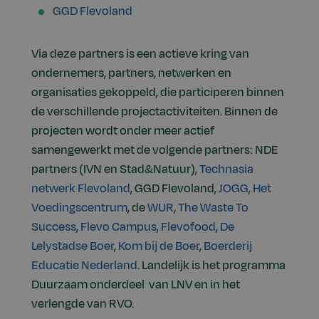
GGD Flevoland
Via deze partners is een actieve kring van
ondernemers, partners, netwerken en
organisaties gekoppeld, die participeren binnen
de verschillende projectactiviteiten. Binnen de
projecten wordt onder meer actief
samengewerkt met de volgende partners: NDE
partners (IVN en Stad&Natuur),
Technasia
netwerk Flevolan
d
, GGD Flevoland,
JOGG
,
Het
Voedingscentrum
, de
WUR
,
The Waste To
Success
,
Flevo Campus
,
Flevofood
,
De
Lelystadse Boer
,
Kom bij de Boer
,
Boerderij
Educatie Nederland
. Landelijk is het programma
Duurzaam onderdeel van LNV en in het
verlengde van RVO.