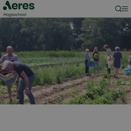
Zoeke
Men