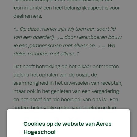
‘community’ een heel belangrijk aspect is voor
deelnemers.
“… Op deze manier zijn wij toch een soort lid
van een boerderij… ; … door Herenboeren bouw
je een gemeenschap met elkaar op… ; ... We
delen recepten met elkaar…”
Dat heeft betrekking op het elkaar ontmoeten
tijdens het ophalen van de oogst, de
saamhorigheid in het uitwisselen van recepten,
maar ook in het genieten van een vergadering
en het besef dat “de boerderij van ons is".
Een
andere belangrijke reden voor deelname kan
samengevat worden onder het kopje “grip op
Cookies op de website van Aeres
voedsel”. Dat heeft te maken met “weten waar
Hogeschool
het voedsel vandaan komt”, “de afstand