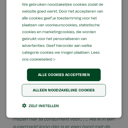
verkorten” en “eten wat gewoon uit de grond
We gebruiken noodzakelijke cookies zodat de
komt en dat je het kan zien”. De kwaliteit van
website goed werkt. Door het accepteren van
alle cookies geef je toestemming voor het
het voedsel en de community die wordt
plaatsen van voorkeurscookies, statistische
beleefd bepalen samen het succes.
cookies en marketingcookies, die worden
gebruikt voor het personaliseren van
advertenties. Geef hieronder aan welke
Flexibiliteit en keuzevrijheid
categorie cookies we mogen plaatsen.
Lees
ons cookiebeleid >
De mensen die meegewerkt hebben aan het
onderzoek en die niet betrokken willen zijn bij
ALLE COOKIES ACCEPTEREN
voedselinitiatieven, hechten sterk aan hun
keuzevrijheid en flexibiliteit als het gaat om de
ALLEEN NOODZAKELIJKE COOKIES
aanschaf van voedselproducten.
“… Ik vind Herenboeren een goed initiatief, maar
ZELF INSTELLEN
ik zou mij hier niet aan willen binden. Ik vind
mezelf hier te consument voor… ; … Als ik in een
supermarkt koop dan is er geen band met de