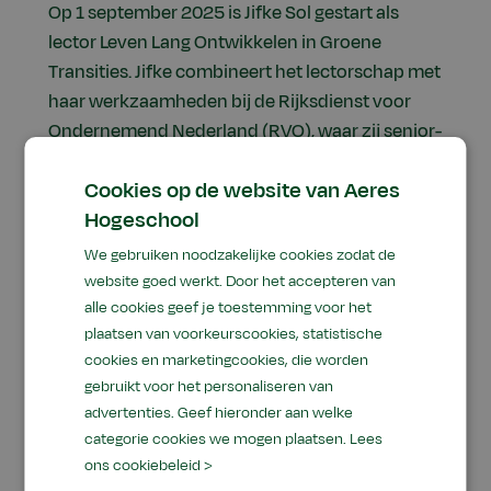
Op 1 september 2025 is Jifke Sol gestart als
lector Leven Lang Ontwikkelen in Groene
Transities. Jifke combineert het lectorschap met
haar werkzaamheden bij de Rijksdienst voor
Ondernemend Nederland (RVO), waar zij senior-
adviseur gebiedsgericht werken is, met focus op
Cookies op de website van Aeres
de energietransitie. Zij ziet dat de samenleving
Hogeschool
meer transformatieve capaciteit nodig heeft,
omdat de oude systemen beginnen te knellen
We gebruiken noodzakelijke cookies zodat de
en ongezond zijn voor de mensen, voor de
website goed werkt. Door het accepteren van
natuur en voor de toekomst.
alle cookies geef je toestemming voor het
plaatsen van voorkeurscookies, statistische
In de afgelopen twintig jaar heeft zij in diverse
cookies en marketingcookies, die worden
regionale transities meegewerkt aan het zoeken
gebruikt voor het personaliseren van
naar duurzame antwoorden op complexe
advertenties. Geef hieronder aan welke
categorie cookies we mogen plaatsen.
Lees
duurzaamheidsvraagstukken. Als onderzoeker,
ons cookiebeleid >
adviseur, trainer en coach. Het viel haar op dat er