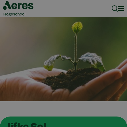
Zoeke
Men
Jifke Sol