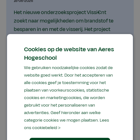
16-06-2026
Het nieuwe onderzoeksproject Vissi€nt
zoekt naar mogelijkheden om brandstof te
besparen in en met de visserij. Het project
richt zich met name op sociale innovatie en
adoptie om tot brandstofbesparing te komen
Cookies op de website van Aeres
in de visserij. Het gedrag en de besluitvorming
Hogeschool
van en samen met vissers visualiseren om
We gebruiken noodzakelijke cookies zodat de
inzicht te krijgen in hun drijfveren, waarden
website goed werkt. Door het accepteren van
en sociale structuren. Daarnaast wordt er, na
alle cookies geef je toestemming voor het
een inventarisatie van technologische
plaatsen van voorkeurscookies, statistische
innovaties op toepasbaarheid en
cookies en marketingcookies, die worden
investeringsdrempels, gekeken naar learning
gebruikt voor het personaliseren van
advertenties. Geef hieronder aan welke
communities. Het onderzoekt loopt twee jaar.
categorie cookies we mogen plaatsen.
Lees
ons cookiebeleid >
Locatie
Thema
Type
Dronten
Onderzoek