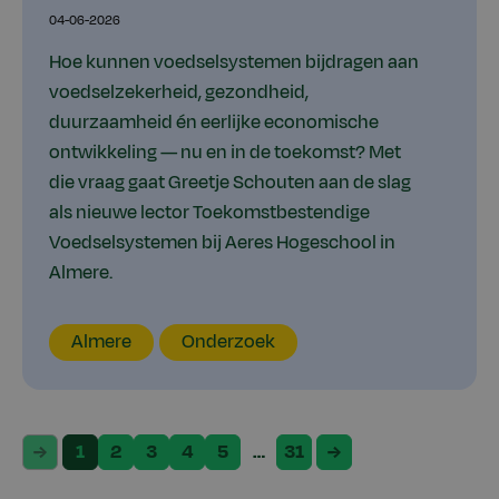
04-06-2026
Hoe kunnen voedselsystemen bijdragen aan
voedselzekerheid, gezondheid,
duurzaamheid én eerlijke economische
ontwikkeling — nu en in de toekomst? Met
die vraag gaat Greetje Schouten aan de slag
als nieuwe lector Toekomstbestendige
Voedselsystemen bij Aeres Hogeschool in
Almere.
Locatie
Thema
Almere
Onderzoek
1
2
3
4
5
…
31
previous
next
page
page
page
page
page
page
page
page