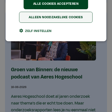
ALLE COOKIES ACCEPTEREN
ALLEEN NOODZAKELIJKE COOKIES
ZELF INSTELLEN
Groen van Binnen: de nieuwe
podcast van Aeres Hogeschool
16-06-2026
Aeres Hogeschool doet al jaren onderzoek
naar thema's die er echt toe doen. Maar
onderzoeksrapporten lees je nu eenmaal niet