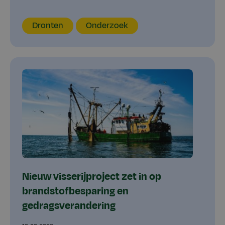
Locatie
Thema
Type
Dronten
Onderzoek
Nieuw visserijproject zet in op
brandstofbesparing en
gedragsverandering