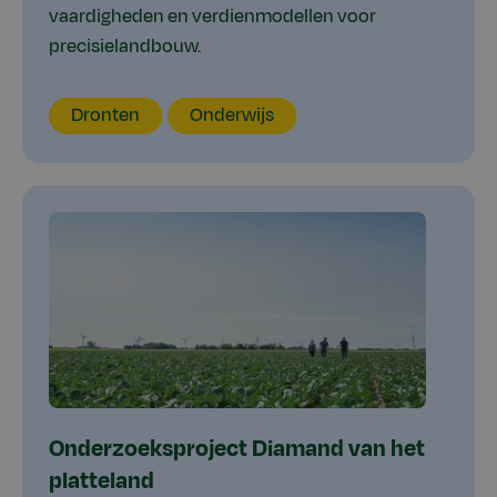
vaardigheden en verdienmodellen voor
precisielandbouw.
Locatie
Thema
Thema
Type
Dronten
Onderwijs
Onderzoeksproject Diamand van het
platteland