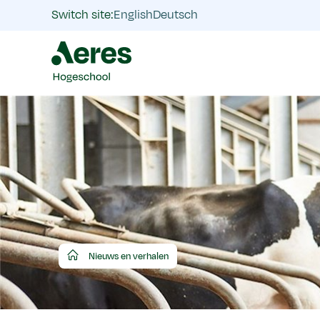
Switch site:
English
Deutsch
Aeres
Nieuws en verhalen
Hogeschool