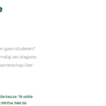
e
ten gaan studeren!”
matig van stagiairs.
rnemerschap Dier-
ie keuze. "Ik wilde
 Mirthe. Met de