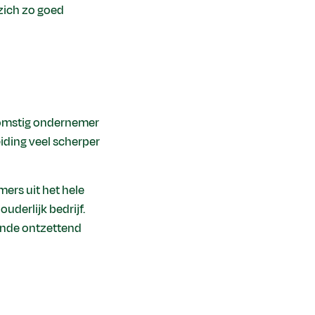
zich zo goed
komstig ondernemer
leiding veel scherper
mers uit het hele
uderlijk bedrijf.
oende ontzettend