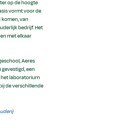
eter op de hoogte
basis vormt voor de
nd komen, van
erlijk bedrijf. Het
 en met elkaar
ogeschool, Aeres
) gevestigd, een
n het laboratorium
bij de verschillende
uderij