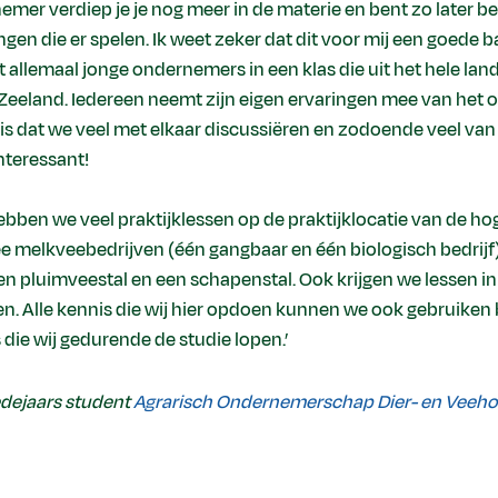
mer verdiep je je nog meer in de materie en bent zo later b
ngen die er spelen. Ik weet zeker dat dit voor mij een goede 
t allemaal jonge ondernemers in een klas die uit het hele la
eeland. Iedereen neemt zijn eigen ervaringen mee van het oud
 is dat we veel met elkaar discussiëren en zodoende veel van
interessant!
hebben we veel praktijklessen op de praktijklocatie van de h
wee melkveebedrijven (één gangbaar en één biologisch bedrijf
en pluimveestal en een schapenstal. Ook krijgen we lessen i
en. Alle kennis die wij hier opdoen kunnen we ook gebruiken 
die wij gedurende de studie lopen.’
edejaars student
Agrarisch Ondernemerschap Dier- en Veeho