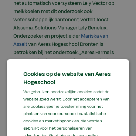
het automatisch voersysteem Lely Vector op
melkkoeien met dit onderzoek ook
wetenschappelijk aantonen’’, vertelt Joost
Alssema, Solutions Manager Lely Benelux.
Onderzoeker en projectleider
Mariska van
Asselt
van Aeres Hogeschool Dronten is
betrokken bij het onderzoek. ,,Aeres Farms is
een geschikte locatie om dit onderzoek uit te
voeren omdat de koeien uitgerust zijn met
Cookies op de website van Aeres
sensoren, zoals de SmaxTec en SenSoor, die
Hogeschool
veel informatie over de koeien vastleggen.”
We gebruiken noodzakelijke cookies zodat de
website goed werkt. Door het accepteren van
alle cookies geef je toestemming voor het
plaatsen van voorkeurscookies, statistische
cookies en marketingcookies, die worden
gebruikt voor het personaliseren van
,,Aeres Farms is een
advertenties. Geef hieronder aan welke