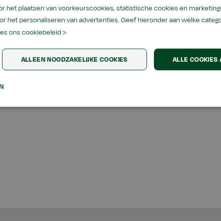
r het plaatsen van voorkeurscookies, statistische cookies en marketing
or het personaliseren van advertenties. Geef hieronder aan welke categ
es ons cookiebeleid >
aande studenten is de zomercursus verplicht om toelaatbaar
 je toelating gehoord, bij de uitslag van je studiekeuzecheck o
ALLEEN NOODZAKELIJKE COOKIES
ALLE COOKIES
orlopige toelating. Andere aanstaande studenten hebben het
e doen. Ook in dat geval lees je daarover in de uitslag van 
EN