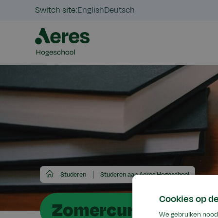
Switch site:
English
Deutsch
Aeres
Studeren
Studeren aan Aeres Hogeschool
Hogeschool
Cookies op d
Zomercursus
We gebruiken noodz