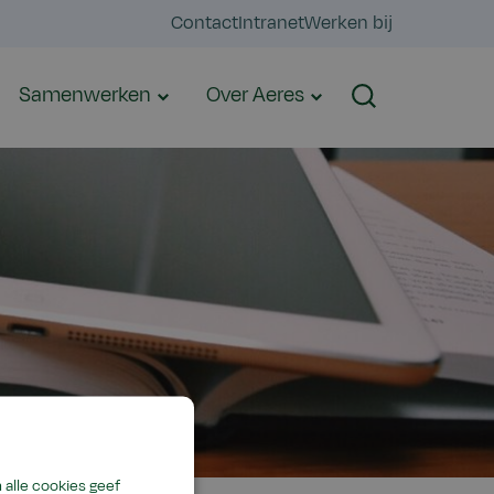
Contact
Intranet
Werken bij
Samenwerken
Over Aeres
Zoeken
alle cookies geef