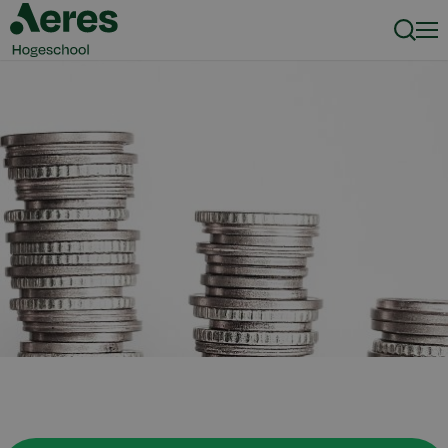
Zoeke
Men