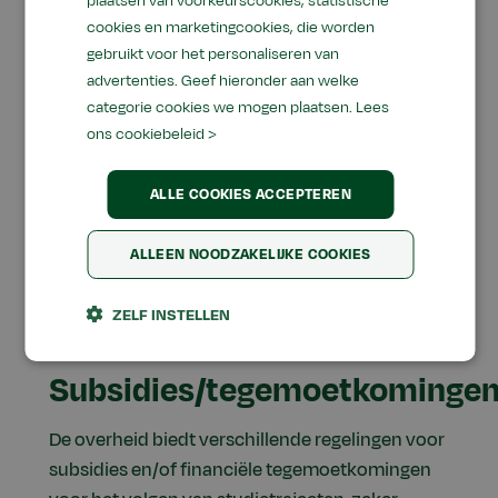
plaatsen van voorkeurscookies, statistische
cookies en marketingcookies, die worden
gebruikt voor het personaliseren van
Collegegeld
advertenties. Geef hieronder aan welke
categorie cookies we mogen plaatsen.
Lees
Om te bepalen welk type collegegeld (wettelijk
ons cookiebeleid >
of instellings-) voor jou geldt, hebben we een
stroomschema gemaakt. Klik
hier
voor het
ALLE COOKIES ACCEPTEREN
document.
ALLEEN NOODZAKELIJKE COOKIES
De jaarlijks vastgestelde hoogtes van het
collegegeld vind je
hier
.
ZELF INSTELLEN
Subsidies/tegemoetkominge
De overheid biedt verschillende regelingen voor
subsidies en/of financiële tegemoetkomingen