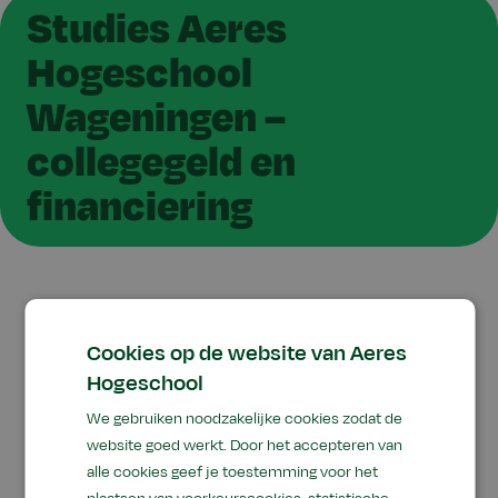
Studies Aeres
Hogeschool
Wageningen –
collegegeld en
financiering
Wanneer je overweegt om een studie te starten
Cookies op de website van Aeres
bij Aeres Hogeschool Wageningen, dan kan het
Hogeschool
lastig te zijn om te bepalen welk collegegeld
voor jou geldt en welke subsidies of
We gebruiken noodzakelijke cookies zodat de
financieringsmogelijkheden er zijn. Op deze
website goed werkt. Door het accepteren van
alle cookies geef je toestemming voor het
pagina helpen we je graag op weg.