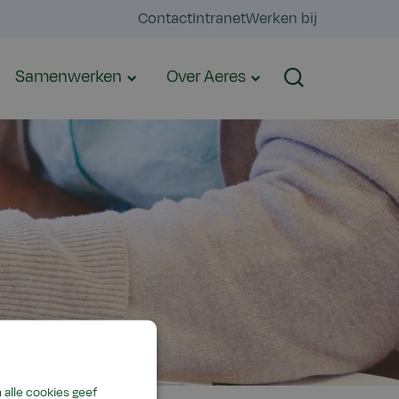
Contact
Intranet
Werken bij
Samenwerken
Over Aeres
Zoeken
alle cookies geef