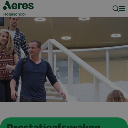
Zoeke
Men
Prestatieafspraken