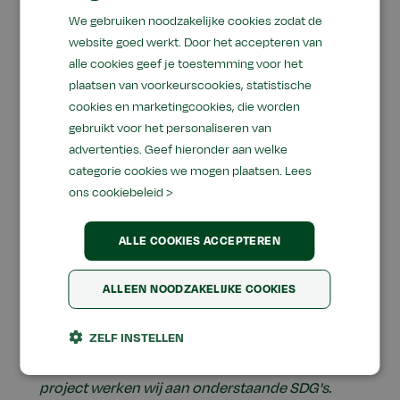
We gebruiken noodzakelijke cookies zodat de
website goed werkt. Door het accepteren van
alle cookies geef je toestemming voor het
plaatsen van voorkeurscookies, statistische
cookies en marketingcookies, die worden
gebruikt voor het personaliseren van
advertenties. Geef hieronder aan welke
Aeres Hogeschool staat midden in de
categorie cookies we mogen plaatsen.
Lees
ons cookiebeleid >
samenleving. Een samenleving die complex is,
veel uitdagingen kent en ambities heeft. Om aan
ALLE COOKIES ACCEPTEREN
die samenleving bij te dragen, sluiten wij aan bij
de
Sustainable Development Goals (SDG’s)
,
ALLEEN NOODZAKELIJKE COOKIES
ontwikkelingsdoelen die van de wereld in 2030
een betere plek willen maken door aandacht te
ZELF INSTELLEN
vragen voor mensenrechten, economische
groei, vrede, veiligheid en klimaat. Binnen dit
project werken wij aan onderstaande SDG's.