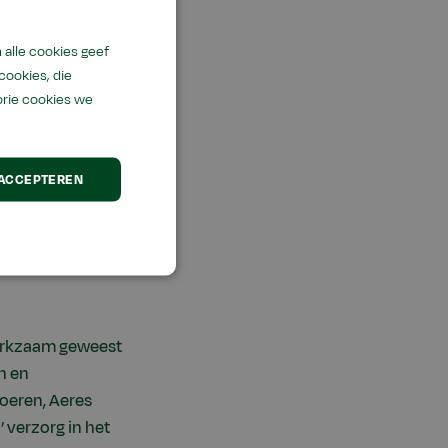
alle cookies geef
cookies, die
uurboeren Aeres
orie cookies we
 ACCEPTEREN
werkzaam geweest
n en
oeren, Aeres
 verzorg in het