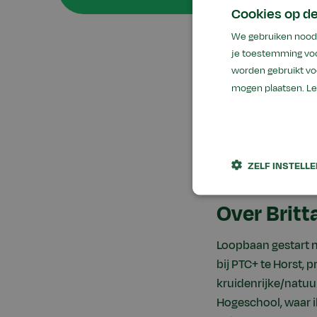
Cookies op d
We gebruiken noodz
je toestemming voo
Functie
: Docen
worden gebruikt vo
Hogeschool
mogen plaatsen.
Le
Email
:
b.bost@
ZELF INSTELL
Over Britt
Loopbaan gestart 
bij PTC+ te Horst, 
kruidenrijke/natuu
Hogeschool, waar ik