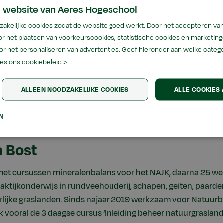
e website van Aeres Hogeschool
akelijke cookies zodat de website goed werkt. Door het accepteren van 
r het plaatsen van voorkeurscookies, statistische cookies en marketing
t en coördinatie ‘Inleiding beheer natuurgrasland’ van Nat
or het personaliseren van advertenties. Geef hieronder aan welke categ
es ons cookiebeleid >
aeres.nl
ALLEEN NOODZAKELIJKE COOKIES
ALLE COOKIES
EN
a Bost
met cursussen mineralenbalans voor het NAJK, daarna 25 
praktijkonderwijs in rundveehouderij, schapen, geiten, paarde
rlijke graslanden. Sinds najaar 2019 werkzaam voor Natuurb
 vooral de 3 daagse cursus ‘Inleiding beheer natuurgrasland’