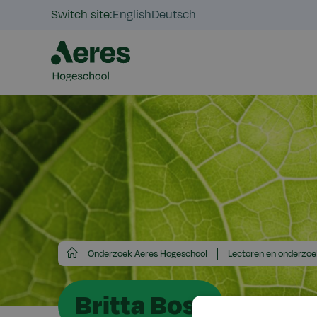
Switch site:
English
Deutsch
Aeres
Onderzoek Aeres Hogeschool
Lectoren en onderzoe
Hogeschool
Britta Bost