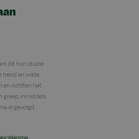
aan
am dit hun studie
e trend en wilde
 en richtten het
n greep, inmiddels
ma al gevolgd.
emke Wiersma