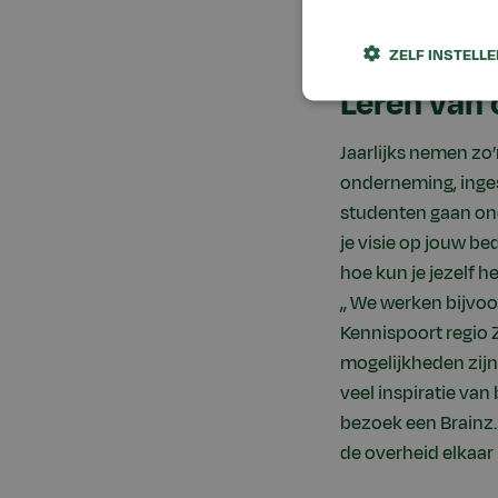
deelnemen er allema
ZELF INSTELL
Leren van
Jaarlijks nemen zo
onderneming, inges
studenten gaan onde
je visie op jouw be
hoe kun je jezelf h
,, We werken bijv
Kennispoort regio 
mogelijkheden zijn
veel inspiratie van
bezoek een Brainz.
de overheid elkaa