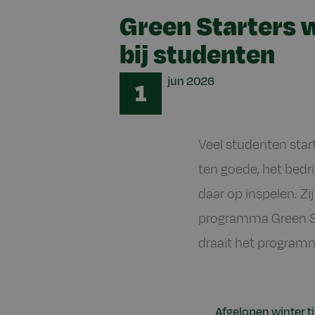
Green Starters 
bij studenten
Date
jun
2026
1
Veel studenten star
ten goede, het bedr
daar op inspelen. Z
programma Green Sta
draait het programm
Afgelopen winter 