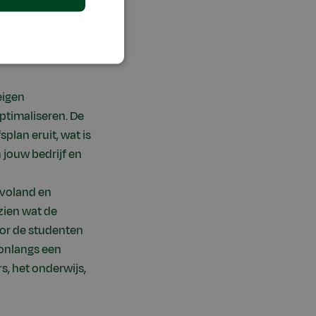
eigen
ptimaliseren. De
plan eruit, wat is
n jouw bedrijf en
evoland en
zien wat de
oor de studenten
 onlangs een
, het onderwijs,