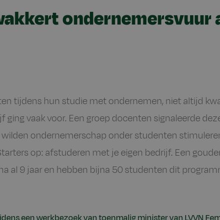
wakkert ondernemersvuur 
ten tijdens hun studie met ondernemen, niet altijd kw
ijf ging vaak voor. Een groep docenten signaleerde dez
ij wilden ondernemerschap onder studenten stimuleren
rters op: afstuderen met je eigen bedrijf. Een goude
a al 9 jaar en hebben bijna 50 studenten dit program
tijdens een werkbezoek van toenmalig minister van LVVN F