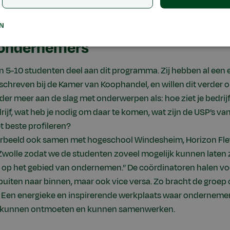
al vol voor willen gaan’’, legt Hamoen uit.
EN
 ondernemers
’n 5-10 studenten deel aan dit programma. Zij hebben al een 
chreven bij de Kamer van Koophandel, en willen dit verder o
r meer aan de slag met onderwerpen als: hoe ziet je bedrijfs
drijf, wat heb je nodig om daar te komen, wat zijn de USP’s va
et beste profileren?
oorbeeld ook samen met hogeschool Windesheim, Horizon Fl
Zwolle zodat we de studenten zoveel mogelijk kunnen laten 
 op het gebied van ondernemen.’’ De coördinatoren halen v
 buiten naar binnen, maar ook vice versa. Zo bracht de groep
 Een energieke en inspirerende werkplaats waar ondernemers
r kunnen ontmoeten en kunnen samenwerken.