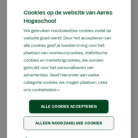
mechanisatiebedrijf of bij een importeur beter
Cookies op de website van Aeres
begrijpen. Zo verdiep je je onder meer in
Hogeschool
financiën, supply chain technologie, kwaliteit en
logistiek.
We gebruiken noodzakelijke cookies zodat de
website goed werkt. Door het accepteren van
alle cookies geef je toestemming voor het
plaatsen van voorkeurscookies, statistische
cookies en marketingcookies, die worden
gebruikt voor het personaliseren van
advertenties. Geef hieronder aan welke
categorie cookies we mogen plaatsen.
Lees
“Een mooie combinatie
ons cookiebeleid >
van agrotechniek en
ALLE COOKIES ACCEPTEREN
bedrijfskunde.”
ALLEEN NOODZAKELIJKE COOKIES