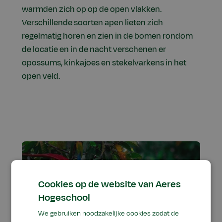
warmden zich op op de open vlakken.
Verschillende soorten apen lieten zich
regelmatig horen en zien in de bomen rondom
de locatie en in de nacht verschenen er
opossums, kinkajoes en stekelvarkens in het
open veld.
Cookies op de website van Aeres
Hogeschool
We gebruiken noodzakelijke cookies zodat de