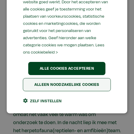
website goed werkt. Door het accepteren van
alle cookies geef je toestemming voor het
plaatsen van voorkeurscookies, statistische
cookies en marketingcookies, die worden
gebruikt voor het personaliseren van
advertenties. Geef hieronder aan welke
Onderzoek
categorie cookies we mogen plaatsen.
Lees
ons cookiebeleid >
In het regenwoud zelf, was je al helemaal
omringd door flora en fauna. Hier spendeerden
ALLE COOKIES ACCEPTEREN
we ook veel uren per dag met het doen van
onderzoek. Elke ochtend deden we onderzoek
ALLEEN NOODZAKELIJKE COOKIES
naar vogels. We vingen ze met mistnetten.
Nadat we ze hadden geringd en beschreven,
ZELF INSTELLEN
vlogen ze weer vrij. In de middag hadden we vrij
omdat het vaak veel te warm was om
onderzoek te doen. In de nacht liep ik mee met
het herpetofauna(reptielen- en amfibieën)team.