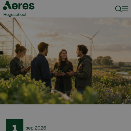
Zoeke
Men
Date
1
sep
2026