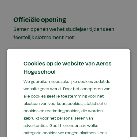
Officiële opening
Samen openen we het studiejaar tijdens een
feestelijk slotmoment met:
Patricia de Cocq – Instellingsdirecteur a.i.
Frank Croes - Faculteitsdirecteur Almere
Cookies op de website van Aeres
Jolanda Berntsen - Faculteitsdirecteur
Hogeschool
Dronten
We gebruiken noodzakelijke cookies zodat de
Marion van Beek - Faculteitsdirecteur
website goed werkt. Door het accepteren van
alle cookies geef je toestemming voor het
Wageningen
plaatsen van voorkeurscookies, statistische
cookies en marketingcookies, die worden
gebruikt voor het personaliseren van
advertenties. Geef hieronder aan welke
categorie cookies we mogen plaatsen.
Lees