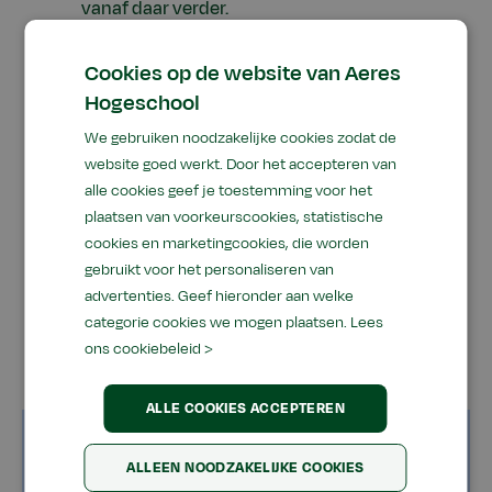
vanaf daar verder.
Maak gebruik van de zoekfunctie om de
Cookies op de website van Aeres
gewenste informatie te vinden.
Hogeschool
We gebruiken noodzakelijke cookies zodat de
Als de problemen aanhouden of als je van
website goed werkt. Door het accepteren van
mening bent dat dit een fout is, neem dan
alle cookies geef je toestemming voor het
alsjeblieft contact met ons op via onderstaand
plaatsen van voorkeurscookies, statistische
contactformulier. We zullen het probleem zo
cookies en marketingcookies, die worden
snel mogelijk onderzoeken. Onze excuses voor
gebruikt voor het personaliseren van
het ongemak en dank voor je begrip.
advertenties. Geef hieronder aan welke
categorie cookies we mogen plaatsen.
Lees
ons cookiebeleid >
ALLE COOKIES ACCEPTEREN
Naam
ALLEEN NOODZAKELIJKE COOKIES