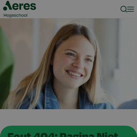
Zoeke
Men
Fout 404: Pagina Niet