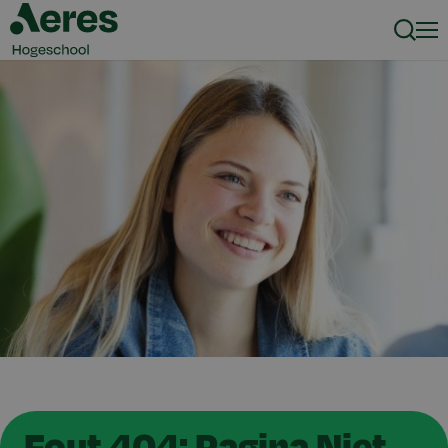
Zoeke
Men
Fout 404: Pagina Niet