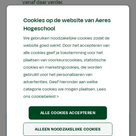
vanaf daar verder.
Maak gebruik van de zoekfunctie om de
Cookies op de website van Aeres
gewenste informatie te vinden.
Hogeschool
We gebruiken noodzakelijke cookies zodat de
Als de problemen aanhouden of als je van
website goed werkt. Door het accepteren van
mening bent dat dit een fout is, neem dan
alle cookies geef je toestemming voor het
alsjeblieft contact met ons op via onderstaand
plaatsen van voorkeurscookies, statistische
contactformulier. We zullen het probleem zo
cookies en marketingcookies, die worden
snel mogelijk onderzoeken. Onze excuses voor
gebruikt voor het personaliseren van
het ongemak en dank voor je begrip.
advertenties. Geef hieronder aan welke
categorie cookies we mogen plaatsen.
Lees
ons cookiebeleid >
ALLE COOKIES ACCEPTEREN
Naam
ALLEEN NOODZAKELIJKE COOKIES